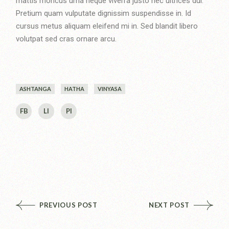
mattis rhoncus urna neque viverra justo nec ultrices dui.
Pretium quam vulputate dignissim suspendisse in. Id
cursus metus aliquam eleifend mi in. Sed blandit libero
volutpat sed cras ornare arcu.
ASHTANGA
HATHA
VINYASA
FB
LI
PI
PREVIOUS POST
NEXT POST