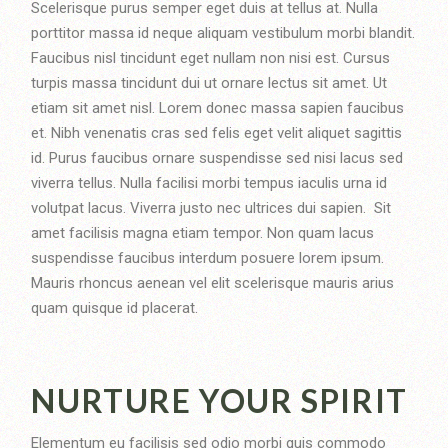
Scelerisque purus semper eget duis at tellus at. Nulla
porttitor massa id neque aliquam vestibulum morbi blandit.
Faucibus nisl tincidunt eget nullam non nisi est. Cursus
turpis massa tincidunt dui ut ornare lectus sit amet. Ut
etiam sit amet nisl. Lorem donec massa sapien faucibus
et. Nibh venenatis cras sed felis eget velit aliquet sagittis
id. Purus faucibus ornare suspendisse sed nisi lacus sed
viverra tellus. Nulla facilisi morbi tempus iaculis urna id
volutpat lacus. Viverra justo nec ultrices dui sapien. Sit
amet facilisis magna etiam tempor. Non quam lacus
suspendisse faucibus interdum posuere lorem ipsum.
Mauris rhoncus aenean vel elit scelerisque mauris arius
quam quisque id placerat.
NURTURE YOUR SPIRIT
Elementum eu facilisis sed odio morbi quis commodo