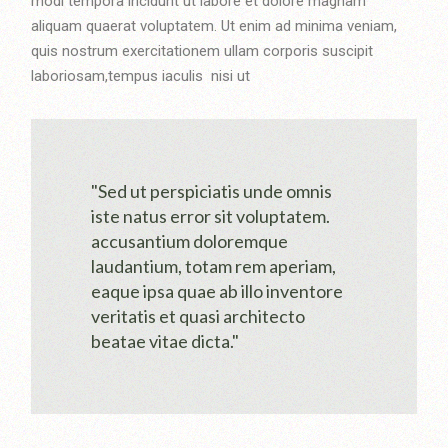
modi tempora incidunt ut labore et dolore magnam
aliquam quaerat voluptatem. Ut enim ad minima veniam,
quis nostrum exercitationem ullam corporis suscipit
laboriosam,tempus iaculis nisi ut
"Sed ut perspiciatis unde omnis
iste natus error sit voluptatem.
accusantium doloremque
laudantium, totam rem aperiam,
eaque ipsa quae ab illo inventore
veritatis et quasi architecto
beatae vitae dicta."