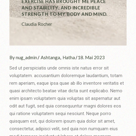
EXERCISE HAS BROUGHT ME PEACE
AND STABILITY, AND INCREDIBLE
STRENGTH TO MY BODY AND MIND.
Claudia Rocher
By nug_admin
Ashtanga
Hatha
18. Mai 2023
Sed ut perspiciatis unde omnis iste natus error sit
voluptatem. accusantium doloremque laudantium, totam
rem aperiam, eaque ipsa quae ab illo inventore veritatis et
quasi architecto beatae vitae dicta sunt explicabo. Nemo
enim ipsam voluptatem quia voluptas sit aspernatur aut
odit aut fugit, sed quia consequuntur magni dolores eos
qui ratione voluptatem sequi nesciunt. Neque porro
quisquam est, qui dolorem ipsum quia dolor sit amet,
consectetur, adipisci velit, sed quia non numquam eius