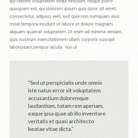
qui ratione voluptatem sequi nesciunt. Neque porro
quisquam est, qui dolorem ipsum quia dolor sit amet,
consectetur, adipisci velit, sed quia non numquam eius
modi tempora incidunt ut labore et dolore magnam
aliquam quaerat voluptatem. Ut enim ad minima veniam,
quis nostrum exercitationem ullam corporis suscipit
laboriosam,tempus iaculis nisi ut
"Sed ut perspiciatis unde omnis
iste natus error sit voluptatem.
accusantium doloremque
laudantium, totam rem aperiam,
eaque ipsa quae ab illo inventore
veritatis et quasi architecto
beatae vitae dicta."