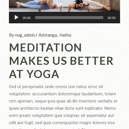
Audio-
00:00
00:00
Player
By nug_admin
Ashtanga
Hatha
MEDITATION
MAKES US BETTER
AT YOGA
Sed ut perspiciatis unde omnis iste natus error sit
voluptatem. accusantium doloremque laudantium, totam
rem aperiam, eaque ipsa quae ab illo inventore veritatis et
quasi architecto beatae vitae dicta sunt explicabo. Nemo
enim ipsam voluptatem quia voluptas sit aspernatur aut
odit aut fugit, sed quia consequuntur magni dolores eos