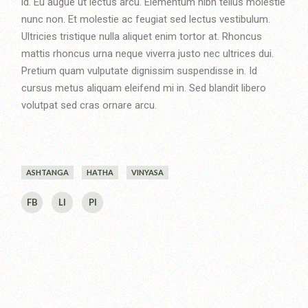
id. Eu augue ut lectus arcu. Elementum nibh tellus molestie
nunc non. Et molestie ac feugiat sed lectus vestibulum.
Ultricies tristique nulla aliquet enim tortor at. Rhoncus
mattis rhoncus urna neque viverra justo nec ultrices dui.
Pretium quam vulputate dignissim suspendisse in. Id
cursus metus aliquam eleifend mi in. Sed blandit libero
volutpat sed cras ornare arcu.
ASHTANGA
HATHA
VINYASA
FB
LI
PI