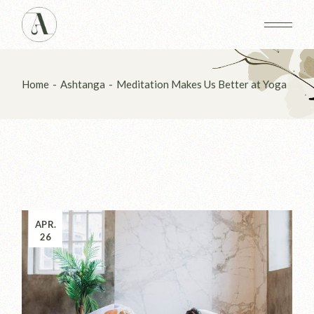
Home
Ashtanga
Meditation Makes Us Better at Yoga
APR.
26