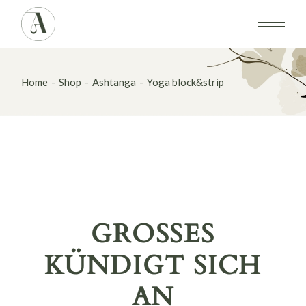
Skip
to
the
content
Home
Shop
Ashtanga
Yoga block&strip
GROSSES K
ÜNDIGT SICH A
N