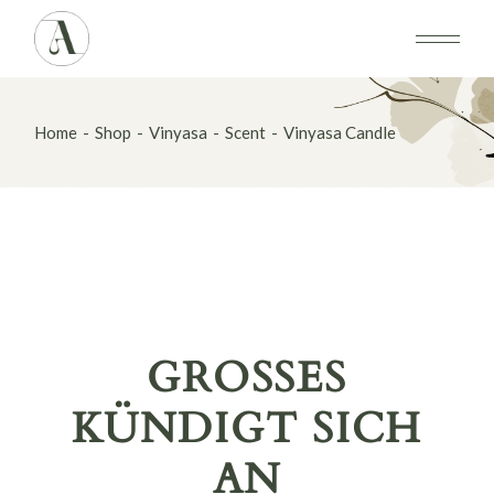
Skip
to
the
content
Home
Shop
Vinyasa
Scent
Vinyasa Candle
GROSSES K
ÜNDIGT SICH A
N