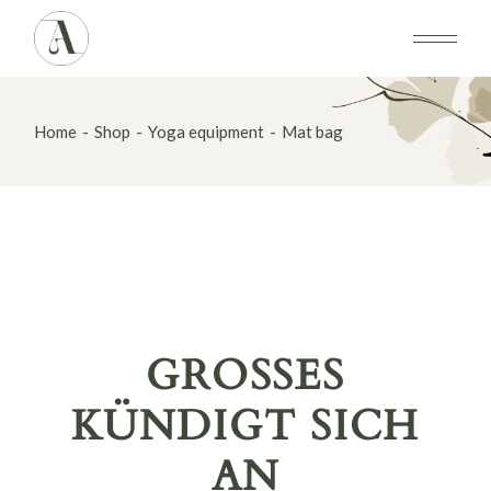
Skip
to
the
content
Home
Shop
Yoga equipment
Mat bag
GROSSES K
ÜNDIGT SICH A
N